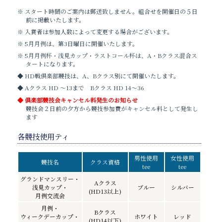
※ スタート時間のご案内は郵送致しません。組合せを開催日の５日
前に掲載いたします。
※ 入賞者は参加人数によって変更する場合がございます。
※ 5月月例は、第3日曜日に開催いたします。
※ 5月月例杯・浅見カップ・ラストコール杯は、A・Bクラス混合ス
タートになります。
◆ HD戦倶楽部競技は、A、Bクラス別にて開催いたします。
◆ Aクラス HD ～13まで Bクラス HD 14～36
◆ 倶楽部競技会キャンセル料発生のお知らせ
競技会２日前の夕方から競技参加費がキャンセル料として発生し
ます
各競技使用ティ
男性使用
女性使用
競技名
クラス資格
tee
tee
グランドマンスリー・
Aクラス
浅見カップ・
ブルー
シルバー
(HD13以上
)
月例交流会
月例・
Bクラス
ウィークデーカップ・
ホワイト
レッド
(HD14以下)