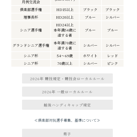
月例交流会
倶楽部選手権
HD15以上
ブラック
ブラック
理事長杯
HD20以上
ブルー
シルバー
HD24以上
シニア選手権
本年満54歳に
ブルー
ブルー
達する者
本年満70歳に
グランドシニア選手権
シルバー
シルバー
達する者
シニア杯
54～69歳
ホワイト
レッド
シニア杯
70歳以上
シルバー
ピンク
2026年 競技規定・競技会ローカルルール
2026年 一般ローカルルール
越後ハンディキャップ規定
≪倶楽部対抗選手募集、基準について≫
男子