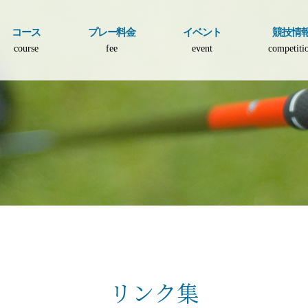
コース
プレー料金
イベント
競技情
course
fee
event
competiti
リンク集