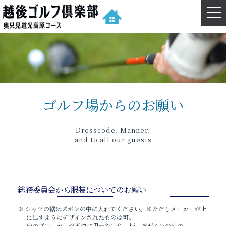
navi
ゴルフ場からのお願い
Dresscode, Manner,
and to all our guests
総務委員会から服装についてのお願い
※ シャツの裾はズボンの中に⼊れてください。※ただしメーカーが上
に出すようにデザインされたものは可。
他のプレーヤーが不快に思わない⾊、柄、デザインのもの。